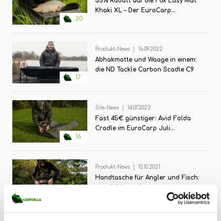
55% Rabatt auf die Fox Easy Mat
Khaki XL – Der EuroCarp
20
Monatsrenner im Februar!
Produkt-News
|
16.09.2022
Abhakmatte und Waage in einem:
die ND Tackle Carbon Scadle C9
17
Site-News
|
14.07.2022
Fast 45€ günstiger: Avid Folda
Cradle im EuroCarp Juli
16
Monatsrenner
Produkt-News
|
13.10.2021
Handtasche für Angler und Fisch:
die JRC Rova Stalking Mat
26