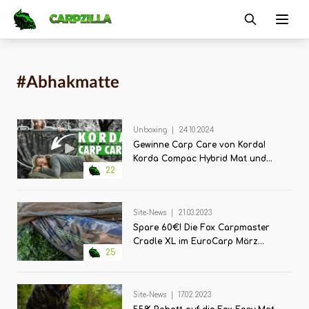
Carpzilla
Ope
#Abhakmatte
Unboxing
|
24.10.2024
Gewinne Carp Care von Korda!
Korda Compac Hybrid Mat und
22
Retention Sling im Unboxing
Site-News
|
21.03.2023
Spare 60€! Die Fox Carpmaster
Cradle XL im EuroCarp März
25
Monatsrenner
Site-News
|
17.02.2023