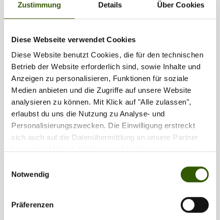
Zustimmung
Details
Über Cookies
1
2
...
6
Diese Webseite verwendet Cookies
Diese Website benutzt Cookies, die für den technischen
Partner
Betrieb der Website erforderlich sind, sowie Inhalte und
Anzeigen zu personalisieren, Funktionen für soziale
Medien anbieten und die Zugriffe auf unsere Website
analysieren zu können. Mit Klick auf "Alle zulassen",
erlaubst du uns die Nutzung zu Analyse- und
Personalisierungszwecken. Die Einwilligung erstreckt
sich auch auf die Datenübermittlung an unsere Partner
für soziale Medien, Werbung und Analysen. Unsere
Partner führen diese Informationen möglicherweise mit
Einwilligungsauswahl
weiteren Daten zusammen, die Sie ihnen bereitgestellt
Notwendig
haben oder die sie im Rahmen Ihrer Nutzung der Dienste
gesammelt haben.
Präferenzen