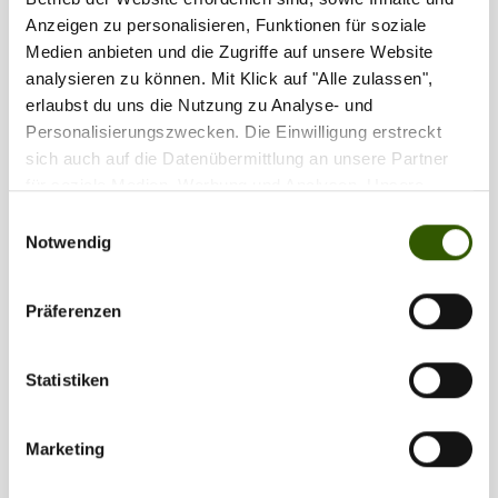
Anzeigen zu personalisieren, Funktionen für soziale
Medien anbieten und die Zugriffe auf unsere Website
analysieren zu können. Mit Klick auf "Alle zulassen",
erlaubst du uns die Nutzung zu Analyse- und
Personalisierungszwecken. Die Einwilligung erstreckt
sich auch auf die Datenübermittlung an unsere Partner
für soziale Medien, Werbung und Analysen. Unsere
Partner führen diese Informationen möglicherweise mit
Einwilligungsauswahl
weiteren Daten zusammen, die Sie ihnen bereitgestellt
Notwendig
haben oder die sie im Rahmen Ihrer Nutzung der Dienste
gesammelt haben.
Präferenzen
Statistiken
Marketing