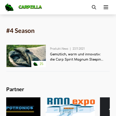
Carpzilla
Ope
#4 Season
Produkt-News
|
23.11.2021
Gemütlich, warm und innovativ:
die Carp Spirit Magnum Sleeping
25
Bags
Partner