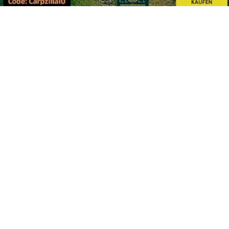
Footer
Carpzilla GmbH
Altziegenrück 2
91459 Markt Erlbach
+49 (0) 9106 4159804
kontakt@carpzilla.de
Quicklinks
Shop