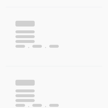
•
•
•
•