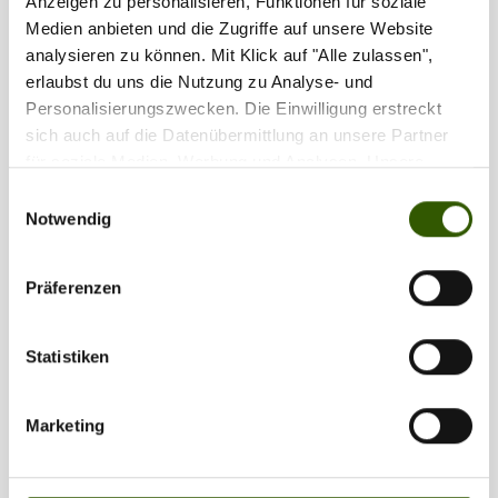
Anzeigen zu personalisieren, Funktionen für soziale
Medien anbieten und die Zugriffe auf unsere Website
•
•
analysieren zu können. Mit Klick auf "Alle zulassen",
erlaubst du uns die Nutzung zu Analyse- und
Personalisierungszwecken. Die Einwilligung erstreckt
sich auch auf die Datenübermittlung an unsere Partner
für soziale Medien, Werbung und Analysen. Unsere
Partner führen diese Informationen möglicherweise mit
Einwilligungsauswahl
weiteren Daten zusammen, die Sie ihnen bereitgestellt
Notwendig
haben oder die sie im Rahmen Ihrer Nutzung der Dienste
gesammelt haben.
Präferenzen
•
•
Statistiken
Marketing