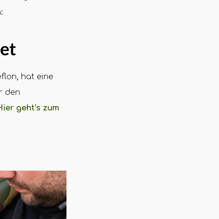
:
et
lon, hat eine
r den
Hier geht’s zum