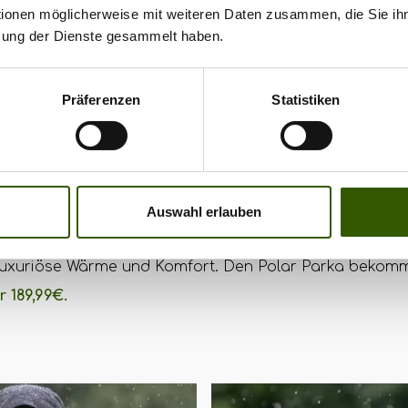
tionen möglicherweise mit weiteren Daten zusammen, die Sie ihn
zung der Dienste gesammelt haben.
kle Zero Tolerance Polar Pa
Präferenzen
Statistiken
et dir mit dem Zero Tolerance Polar Parka ein richtig st
0.000mm Wassersäule überzeugt und bei Regen zuverläs
Auswahl erlauben
eibt. Die vielen Taschen bieten Stauraum und das weic
r luxuriöse Wärme und Komfort. Den Polar Parka bekom
r 189,99€.