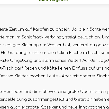
e beste Zeit um auf Karpfen zu angeln. Ja, die Nächte we
die man im Schlafsack verbringt, steigt deutlich an. Un
er richtigen Kleidung am Wasser bist, verlierst du ganz 
Herbst bringt nicht nur die dicken Fische mit sich, so
skalte Umgebung und stürmisches Wetter! Auf der Jag
-Fisch darf Regen und Kälte keinen Einfluss auf uns 
 Devise: Kleider machen Leute – Aber mit anderer Sinnha
le Herrieden hat dir mühevoll eine große Übersicht an
terbekleidung zusammengestellt und bietet dir neben 
sen auch erprobte Klassiker und neue Innovationen an.