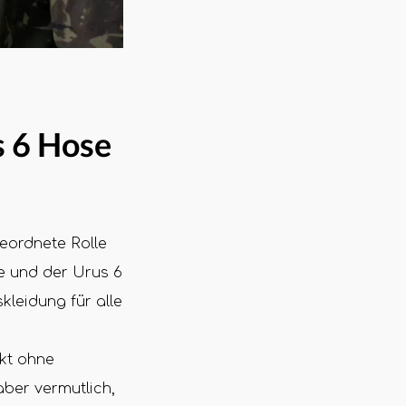
s 6 Hose
geordnete Rolle
e und der Urus 6
leidung für alle
ukt ohne
 aber vermutlich,