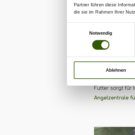
Partner führen diese Informa
die sie im Rahmen Ihrer Nut
Nash Tac
Einwilligungsauswahl
Notwendig
Camo
Nash Tackle biet
der mit einer 1
Ablehnen
atmungsaktiv bl
Futter sorgt fü
Angelzentrale fü