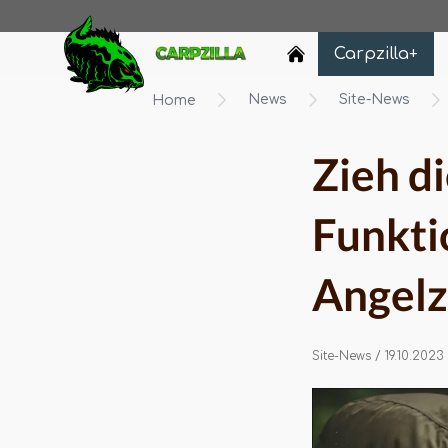
Carpzilla
Carpzilla+
News
Site-News
Home
Zieh d
Funkti
Angelz
Site-News
/ 19.10.2023