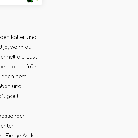
rden kälter und
d ja, wenn du
schnell die Lust
ndern auch frühe
d nach dem
haben und
ftigkeit.
 passender
echten
 Einige Artikel