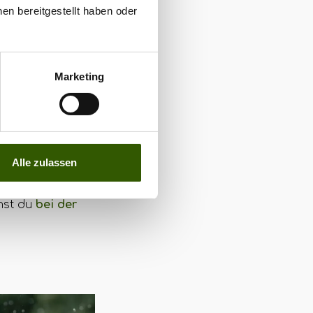
en bereitgestellt haben oder
rka
Marketing
ylischen Overall,
sig
Alle zulassen
he Caribou
mst du
bei der