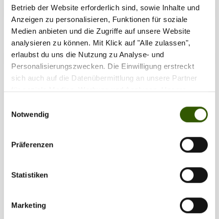
Betrieb der Website erforderlich sind, sowie Inhalte und
Zilla vergeben
42
Anzeigen zu personalisieren, Funktionen für soziale
Medien anbieten und die Zugriffe auf unsere Website
analysieren zu können. Mit Klick auf "Alle zulassen",
erlaubst du uns die Nutzung zu Analyse- und
Personalisierungszwecken. Die Einwilligung erstreckt
sich auch auf die Datenübermittlung an unsere Partner
für soziale Medien, Werbung und Analysen. Unsere
Partner führen diese Informationen möglicherweise mit
Einwilligungsauswahl
weiteren Daten zusammen, die Sie ihnen bereitgestellt
Notwendig
haben oder die sie im Rahmen Ihrer Nutzung der Dienste
gesammelt haben.
Präferenzen
Partner
Statistiken
Marketing