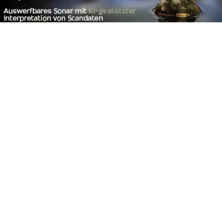
Footer
Carpzilla GmbH
Altziegenrück 2
91459 Markt Erlbach
+49 (0) 9106 4159804
kontakt@carpzilla.de
Quicklinks