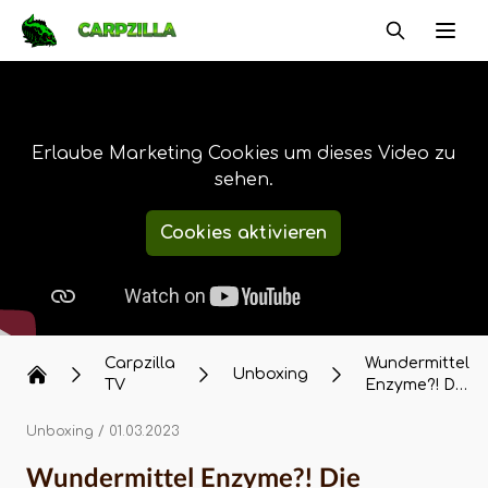
Carpzilla
Ope
Erlaube Marketing Cookies um dieses Video zu
sehen.
Cookies aktivieren
Carpzilla
Wundermittel
Unboxing
TV
Enzyme?! Die
Nutrazym
Range der
Unboxing
/ 01.03.2023
Bait Fabrik
Wundermittel Enzyme?! Die
im Unboxing