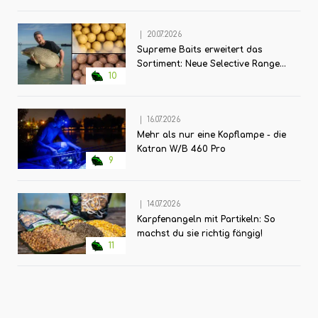
weiteren Infos bekommt ihr auf der Website vom Media-
Fishingstore, wo ihr das Buch auch gleich bestellen
|
20.07.2026
könnt:www.media-fishingstore.de vorbestellen!
Supreme Baits erweitert das
Sortiment: Neue Selective Range
10
für große Futterkampagnen
|
16.07.2026
Mehr als nur eine Kopflampe - die
Katran W/B 460 Pro
9
|
14.07.2026
Karpfenangeln mit Partikeln: So
machst du sie richtig fängig!
11