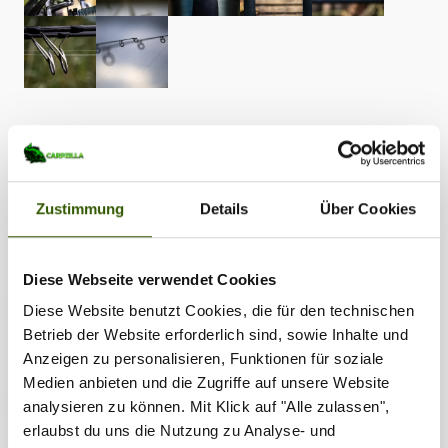
Tags:
Produkt-News
•
Sportex
•
Revolt
•
Karpfenrute
•
Carp Rod
•
Heptacore
•
Zustimmung
Details
Über Cookies
Distanzrute
•
Stalkingrute
•
Wurfrute
Diese Webseite verwendet Cookies
Zilla vergeben
118
Diese Website benutzt Cookies, die für den technischen
Betrieb der Website erforderlich sind, sowie Inhalte und
Anzeigen zu personalisieren, Funktionen für soziale
Medien anbieten und die Zugriffe auf unsere Website
analysieren zu können. Mit Klick auf "Alle zulassen",
erlaubst du uns die Nutzung zu Analyse- und