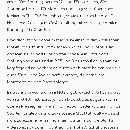
einem 50er Startring bei den 12- und 13ft-Modellen, 30er
Startringe bei den 10ft-Modellen und insgesamt über einen
lackierten FUJI TVS Rollenhalter, sowie eine abnehmbare FUJI
Hakenöse. Die zeitgemäße Ausstattung mit speziell geformtem
Duplongriff ist Standard.
Erhältlich ist das Schmuckstück zum einen in den klassischen
Maßen von 12ft und 13ft zwischen 2,75lbs und 3,75lbs, zum
anderen stellt Sportex auch zwei Modelle in 10ft für das
Stalking vor; diese sind in 2,75 und 3lbs erhältlich. Neben der
Karpfenjagd im Nahbereich dürften sich diese beiden Modelle
auch für all jene Angler perfekt eignen, die gerne ihre
Montagen mit dem Boot ablegen.
Eine schnelle Recherche im Netz ergab aktuelle Verkaufspreise
von rund 460 – 600 Euro, je nach Modell. Das ist ganz klar im
oberen Preissegment; wenn man jedoch bedenkt, dass man bei
Sportex langlebige und zuverlässige Qualität kauft – was sich
nicht zuletzt in einer zehnjährigen Garantie auf die Blanks
widerspiegelt – dann macht sich der hohe Anschaffungspreis