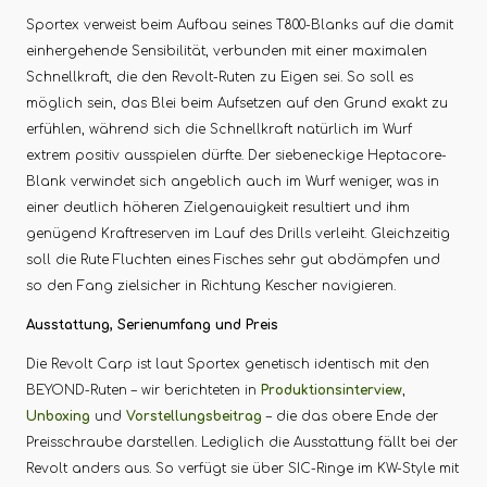
Sportex verweist beim Aufbau seines T800-Blanks auf die damit
einhergehende Sensibilität, verbunden mit einer maximalen
Schnellkraft, die den Revolt-Ruten zu Eigen sei. So soll es
möglich sein, das Blei beim Aufsetzen auf den Grund exakt zu
erfühlen, während sich die Schnellkraft natürlich im Wurf
extrem positiv ausspielen dürfte. Der siebeneckige Heptacore-
Blank verwindet sich angeblich auch im Wurf weniger, was in
einer deutlich höheren Zielgenauigkeit resultiert und ihm
genügend Kraftreserven im Lauf des Drills verleiht. Gleichzeitig
soll die Rute Fluchten eines Fisches sehr gut abdämpfen und
so den Fang zielsicher in Richtung Kescher navigieren.
Ausstattung, Serienumfang und Preis
Die Revolt Carp ist laut Sportex genetisch identisch mit den
BEYOND-Ruten – wir berichteten in
Produktionsinterview
,
Unboxing
und
Vorstellungsbeitrag
– die das obere Ende der
Preisschraube darstellen. Lediglich die Ausstattung fällt bei der
Revolt anders aus. So verfügt sie über SIC-Ringe im KW-Style mit