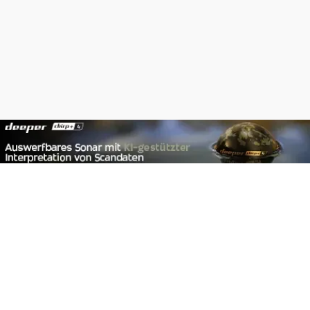
Footer
Carpzilla GmbH
Altziegenrück 2
91459 Markt Erlbach