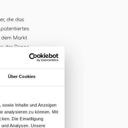
r, die das
patentiertes
f dem Markt
aus der Range
hattraktiven
Über Cookies
isierte Wahl
latz mal so
nn kann er dir
, sowie Inhalte und Anzeigen
te analysieren zu können. Mit
cken. Die Einwilligung
g und Analysen. Unsere