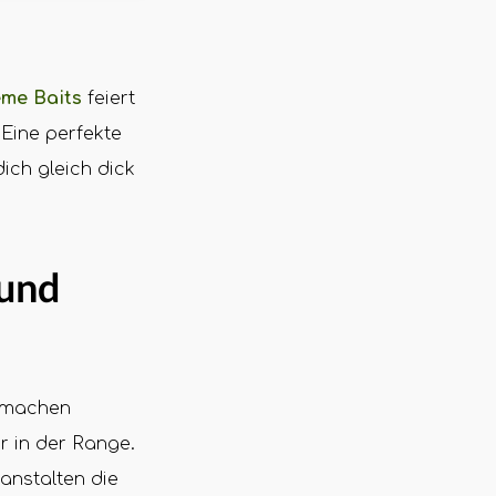
me Baits
feiert
Eine perfekte
ich gleich dick
 und
r machen
 in der Range.
anstalten die