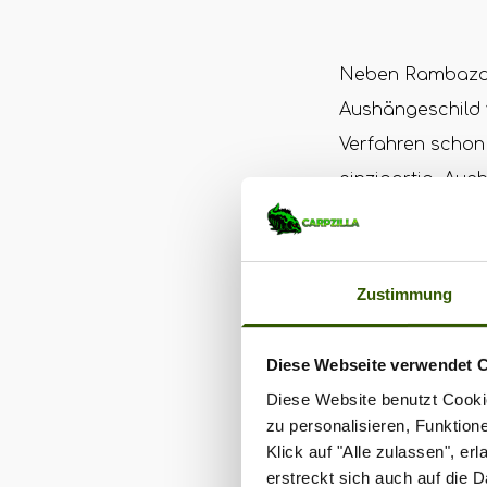
Neben Rambazamb
Aushängeschild 
Verfahren schon
einzigartig. Auc
von Supreme Bai
Übrigens: Mark h
Zustimmung
Rambazamba Boos
sind, um die ers
Diese Webseite verwendet 
richtig ankurbel
Diese Website benutzt Cookie
den Bag & Stickm
zu personalisieren, Funktion
Klick auf "Alle zulassen", e
erstreckt sich auch auf die 