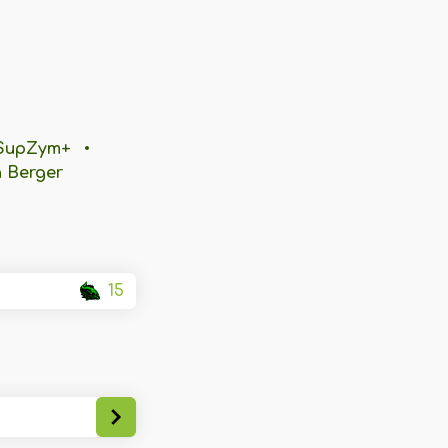
SupZym+
•
 Berger
15