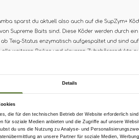
a sparst du aktuell also auch auf die SupZym+ Köde
von Supreme Baits sind. Diese Köder werden durch ein 
 ab Teig-Status enzymatisch aufgespaltet und sind au
h alle weiteren Boilies und cleveren Zubehörprodukte 
ts sind um 20% rabattiert.
at uns verraten, dass gerade für das Frühjahr die hoc
Details
ted Boilies, Fluo Pop Ups und Bait Spray seine favor
ten Fische auf die Matte zu legen. Möchtest du einen P
Cookies
n und in der ganzen Wassersäule für Furore sorgen, da
s, die für den technischen Betrieb der Website erforderlich sind
ix in Verbindung mit Liquid empfehlen.
en für soziale Medien anbieten und die Zugriffe auf unsere Websi
rlaubst du uns die Nutzung zu Analyse- und Personalisierungszwe
Datenübermittlung an unsere Partner für soziale Medien, Werbun