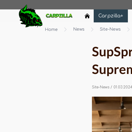
Carpzilla
Carpzilla+
News
Site-News
Home
SupSpr
Suprem
Site-News
/ 01.03.202