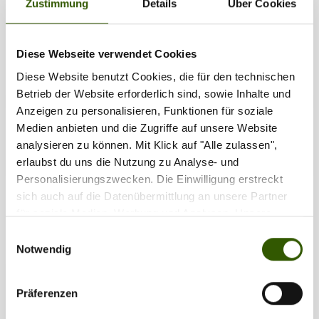
Zustimmung
Details
Über Cookies
Site-News
•
Baitlounge
•
Season Kickoff
•
Onlinemesse
•
Marco Bettin
•
Messeangebot
Diese Webseite verwendet Cookies
Diese Website benutzt Cookies, die für den technischen
Betrieb der Website erforderlich sind, sowie Inhalte und
Zilla vergeben
22
Anzeigen zu personalisieren, Funktionen für soziale
Medien anbieten und die Zugriffe auf unsere Website
analysieren zu können. Mit Klick auf "Alle zulassen",
erlaubst du uns die Nutzung zu Analyse- und
Personalisierungszwecken. Die Einwilligung erstreckt
sich auch auf die Datenübermittlung an unsere Partner
für soziale Medien, Werbung und Analysen. Unsere
Interessant für dich
Partner führen diese Informationen möglicherweise mit
Einwilligungsauswahl
weiteren Daten zusammen, die Sie ihnen bereitgestellt
Notwendig
haben oder die sie im Rahmen Ihrer Nutzung der Dienste
42
gesammelt haben.
Präferenzen