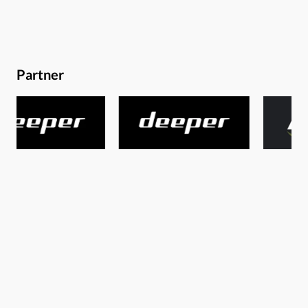
schnell klar wird, ist, dass die Bezeichnung „versus“ im
Titel leicht in die Irre führen kann, denn was Hambsch
und Schwedes hier präsentieren, ist ein Symbol für
gemeinschaft- und kameradschaftliches Fischen par
Partner
Excellence!The Haunzz – Optimale Köderpräsentation
beim OvernighterJohann Troppacher, das Gesicht hinter
„The Haunzz“ nimmt euch mit an einen kleinen Baggersee
in der Steiermark – ein Overnighter, also die Art von
Angelei, die so viele von uns betreiben, steht auf dem
Programm. Minimaler Aufwand – maximaler Erfolg lautet
hier die Devise. Und so viel sei bereits vorweg verraten:
Dieser Plan geht mächtig auf! Und bis das buchstäblich
dicke Ende kommt, erhaltet ihr exklusive Einblicke in das,
was Johann auf den Trip mitnimmt, wie er seine Ruten,
bzw. Montagen optimal präsentiert, sowie welche
Futtertaktik er auffährt. Premiere ist am 7.05.2021 … seid
gespannt!