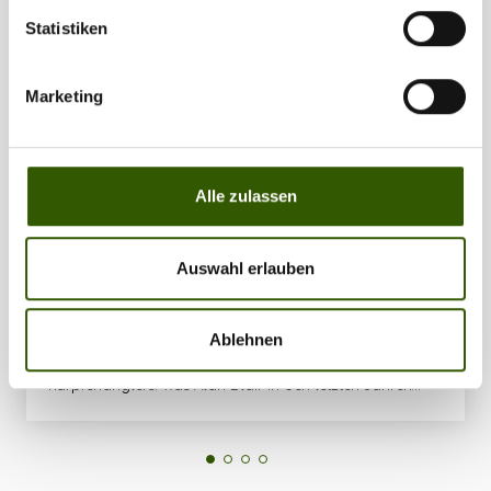
Statistiken
Marketing
The Haunzz, Fox und Nash – Das sind die
neuesten Video-Streifen!
Alle zulassen
Site-News
05.05.2021
Diesmal gibt’s eine geballte Videonews für euch, denn
Auswahl erlauben
gleich drei neue Filme zu eurem Lieblingshobby sind,
bzw. gehen, aktuell online. Hier bekommt ihr den
Überblick!InstaLiv(f)e #8 mit Jan Ulak von
Ablehnen
NashSchwimmbrot – die Trockenfliege des
Karpfenanglers. Was Alan Blair in den letzten Jahren
unter dem neuen Namen „Bread Bomb Business“ wieder
zu einem wahren Hype gemacht hat, ist wohl an
Spannung kaum zu überbieten. Mobiles Tackle, kurze,
aggressive Fights und das Fangen von Fischen auf Sicht