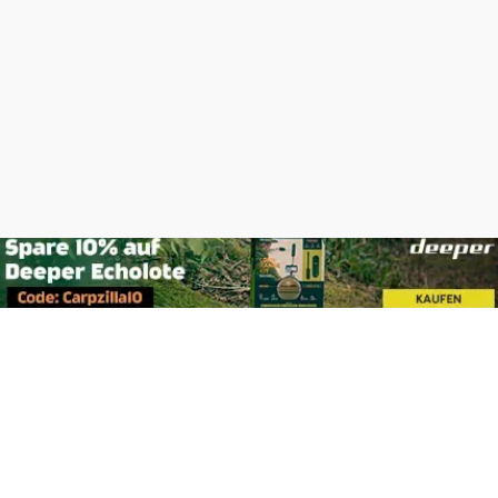
Footer
Carpzilla GmbH
Altziegenrück 2