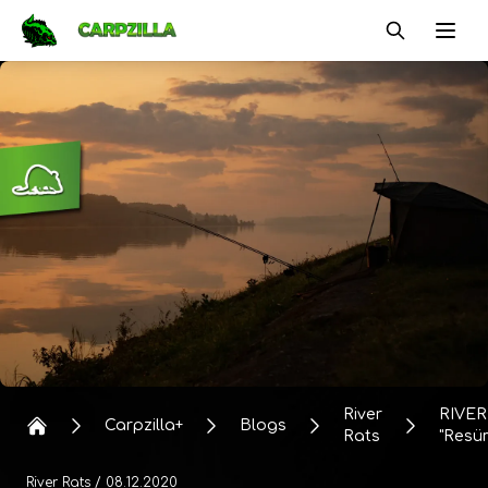
Carpzilla
Ope
River
RIVER
Carpzilla+
Blogs
Rats
"Resü
Fluss"
Hetz
River Rats
/ 08.12.2020