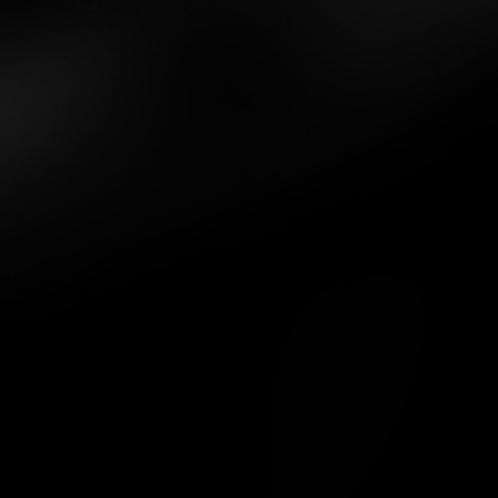
wirklich nichts, dem Zufall überlassen und so verging die erste
Nacht zurück am Hauptstrom wie im Flug. Die Bedingungen
waren natürlich nicht unbedingt perfekt, jedoch noch so, dass
ein Biss kommen könnte.
Ein Biss, ein Baum, ein Verlierer
Wie schon aus den Jahren zuvor, konnte ich in der zweiten
Nachthälfte dann meinen ersten Biss verzeichnen. Voller
Anspannung und zittrigen Knien hatte ich tatsächlich als
ersten Fisch gleich einen richtig guten im Drill, der konstant tief
stand und sich durch dumpfe Kopfschläge zur Wehr setzte. In
Gedanken sah ich mich schon voller Freude am Ufer knien. Tja,