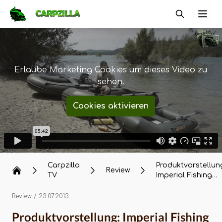
Carpzilla
Ope
Erlaube Marketing Cookies um dieses Video zu
sehen.
Cookies aktivieren
Carpzilla
Produktvorstellun
Review
TV
Imperial Fishing
iBoats
Review
/ 23.07.2013
Produktvorstellung: Imperial Fishing