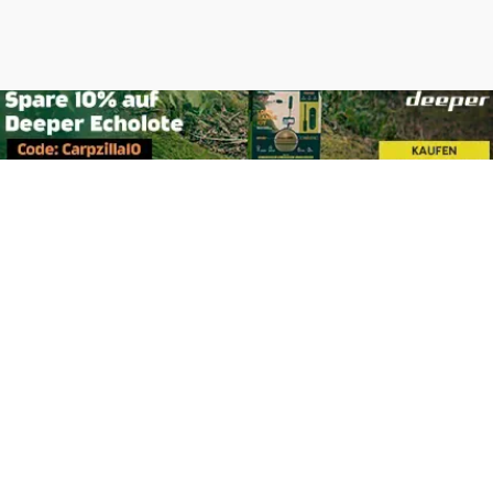
Footer
Carpzilla GmbH
Altziegenrück 2
91459 Markt Erlbach
+49 (0) 9106 4159804
kontakt@carpzilla.de