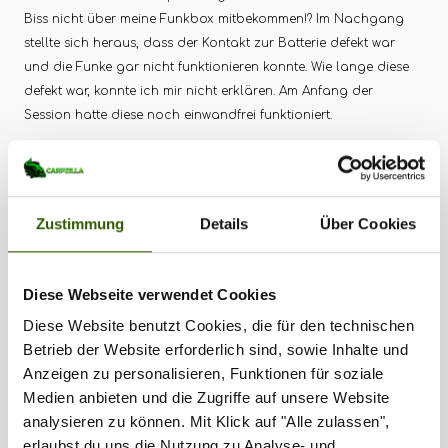
Biss nicht über meine Funkbox mitbekommen!? Im Nachgang
stellte sich heraus, dass der Kontakt zur Batterie defekt war
und die Funke gar nicht funktionieren konnte. Wie lange diese
defekt war, konnte ich mir nicht erklären. Am Anfang der
Session hatte diese noch einwandfrei funktioniert.
Zurück zum Biss. Dort stand ich nun nach sieben Tagen ohne
Aktion mit der Rute in der Hand und einem Biss, den ich noch
nicht mal mitbekommen hatte. Irgendwie fühlte es sich komisch
Zustimmung
Details
Über Cookies
an und das Gefühl, der Fisch konnte bereits weg sein, überwog
der Freude über den Biss. Ich hatte das Gefühl, die Schnur rieb
an Unterwasserpflanzen. So übte ich keinen weiteren Druck aus,
Diese Webseite verwendet Cookies
sondern wartete auf Nils, bis er mich mit dem Faltboot abholte.
Dieser konnte es zuerst nicht glauben und dachte ich würde
Diese Website benutzt Cookies, die für den technischen
ihn auf den Arm nehmen wollen. Nachdem ich in die Falte
Betrieb der Website erforderlich sind, sowie Inhalte und
gesprungen war, ruderte Nils direkt in die Bucht, in der ich die
Anzeigen zu personalisieren, Funktionen für soziale
Rute über 24 Stunden zuvor abgelegt hatte. Der Fisch war
Medien anbieten und die Zugriffe auf unsere Website
tatsächlich noch am Haken und hatte sich kaum vom Platz, an
analysieren zu können. Mit Klick auf "Alle zulassen",
dem ich die Rute abgelegt hatte, bewegt. Nach kurzem Drill
erlaubst du uns die Nutzung zu Analyse- und