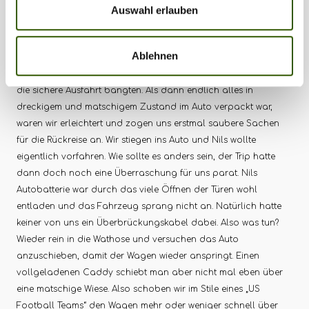
Bissanzeiger stumm. Als wir dann mit dem Zusammenpacken
Auswahl erlauben
starten wollten, fing es wie es nicht anders hätte sein können an
zu regnen. Die Zelte, die eigentlich trocken waren, wurden nass
Ablehnen
eingepackt, die Wiese und der Weg, die eigentlich wieder
befahrbar waren, weichten so schnell auf, dass wir erneut um
die sichere Ausfahrt bangten. Als dann endlich alles in
dreckigem und matschigem Zustand im Auto verpackt war,
waren wir erleichtert und zogen uns erstmal saubere Sachen
für die Rückreise an. Wir stiegen ins Auto und Nils wollte
eigentlich vorfahren. Wie sollte es anders sein, der Trip hatte
dann doch noch eine Überraschung für uns parat. Nils
Autobatterie war durch das viele Öffnen der Türen wohl
entladen und das Fahrzeug sprang nicht an. Natürlich hatte
keiner von uns ein Überbrückungskabel dabei. Also was tun?
Wieder rein in die Wathose und versuchen das Auto
anzuschieben, damit der Wagen wieder anspringt. Einen
vollgeladenen Caddy schiebt man aber nicht mal eben über
eine matschige Wiese. Also schoben wir im Stile eines „US
Football Teams“ den Wagen mehr oder weniger schnell über