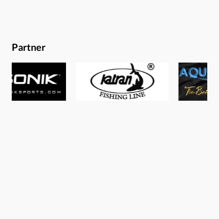
uns zunächst einmal richtig ausschlafen konnten. Da
sind sieNach einem Kaffee am nächsten Morgen, ging es
erst einmal auf die Suche nach den Karpfen. Die flachen
Partner
Seebereiche waren dabei natürlich unsere Anlaufstellen.
So hielten wir zunächst nach frischen Fraßlöchern im
Kraut Ausschau, schließlich wurde Mathias in einer
großen flachen Bucht fündig. Er entdeckte einige Karpfen
im Schilf. Wir fuhren langsam an sie heran und ehe wir es
merkten, waren sie plötzlich überall. Was war denn hier
los?Die Fische boten uns ein absolutes Spektakel. Von
Scheu war nichts zu merken. Die Brassen waren in diesem
Gebiet am laichen und Brassenlaich steht nun mal ganz
oben auf dem Speiseplan vom Karpfen. Selten kamen wir
bisher in den Genuss, so etwas live mit zu erleben. Die
Entscheidung den Platz zu wechseln stand sofort fest.Auf
zu den KarpfenDer Aussenborder ließ das Schlauchboot
im hohen Tempo über die raue See zurück zum Camp
gleiten. Alles wurde fix kreuz und quer auf die Boote