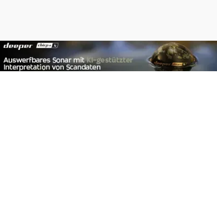
Footer
Carpzilla GmbH
Altziegenrück 2
91459 Markt Erlbach
+49 (0) 9106 4159804
kontakt@carpzilla.de