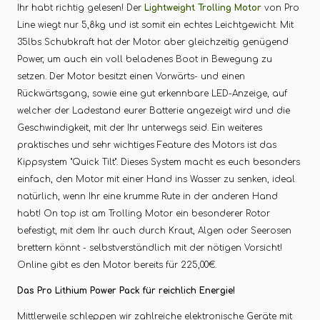
Ihr habt richtig gelesen! Der
Lightweight Trolling Motor
von Pro
Line wiegt nur 5,8kg und ist somit ein echtes Leichtgewicht. Mit
35lbs Schubkraft hat der Motor aber gleichzeitig genügend
Power, um auch ein voll beladenes Boot in Bewegung zu
setzen. Der Motor besitzt einen Vorwärts- und einen
Rückwärtsgang, sowie eine gut erkennbare LED-Anzeige, auf
welcher der Ladestand eurer Batterie angezeigt wird und die
Geschwindigkeit, mit der Ihr unterwegs seid. Ein weiteres
praktisches und sehr wichtiges Feature des Motors ist das
Kippsystem "Quick Tilt". Dieses System macht es euch besonders
einfach, den Motor mit einer Hand ins Wasser zu senken, ideal
natürlich, wenn Ihr eine krumme Rute in der anderen Hand
habt! On top ist am Trolling Motor ein besonderer Rotor
befestigt, mit dem Ihr auch durch Kraut, Algen oder Seerosen
brettern könnt - selbstverständlich mit der nötigen Vorsicht!
Online gibt es den Motor bereits für 225,00€.
Das Pro Lithium Power Pack für reichlich Energie!
Mittlerweile schleppen wir zahlreiche elektronische Geräte mit