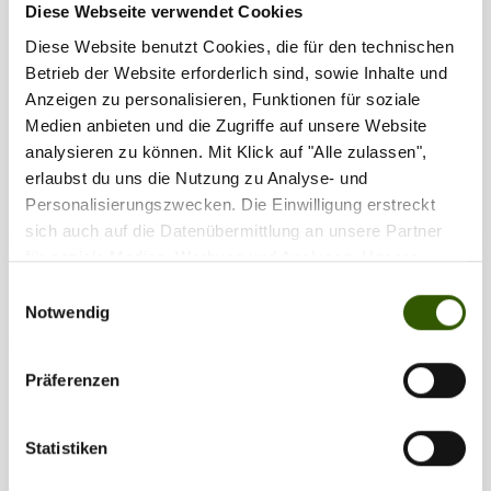
Diese Webseite verwendet Cookies
Diese Website benutzt Cookies, die für den technischen
Betrieb der Website erforderlich sind, sowie Inhalte und
Tags:
Anzeigen zu personalisieren, Funktionen für soziale
Produkt-News
•
Lightweight
•
E-Motor
•
Medien anbieten und die Zugriffe auf unsere Website
Lithium Ion Akku
•
Pro Line
analysieren zu können. Mit Klick auf "Alle zulassen",
erlaubst du uns die Nutzung zu Analyse- und
Personalisierungszwecken. Die Einwilligung erstreckt
sich auch auf die Datenübermittlung an unsere Partner
Zilla vergeben
119
für soziale Medien, Werbung und Analysen. Unsere
Partner führen diese Informationen möglicherweise mit
Einwilligungsauswahl
weiteren Daten zusammen, die Sie ihnen bereitgestellt
Notwendig
haben oder die sie im Rahmen Ihrer Nutzung der Dienste
gesammelt haben.
Präferenzen
Interessant für dich
Statistiken