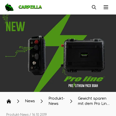
Carpzilla
Ope
Produkt-
Gewicht sparen
News
News
mit dem Pro Line
Lightweight
Motor und dem
Produkt-News
/ 16.10.2019