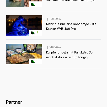
Sortiment: Neue Selective Range
10
für große Futterkampagnen
|
16.07.2026
Mehr als nur eine Kopflampe - die
Katran W/B 460 Pro
9
|
14.07.2026
Karpfenangeln mit Partikeln: So
machst du sie richtig fängig!
11
Partner