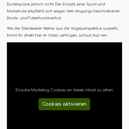
Bodenplane jedoch nicht. Der Einsatz einer Spod-und
Markerrute empfiehlt sich wegen dem eingangs beschriebenen
Boots- und Futterbootsverbot.
Wie der Steineweiler Weiher aus der Vogelperspektive aussieht,
könnt ihr direkt hier im Video verfolgen, schaut mal rein:
Erlaube Marketing Cookies um diesen Inhalt zu sehen.
Cookies aktivieren