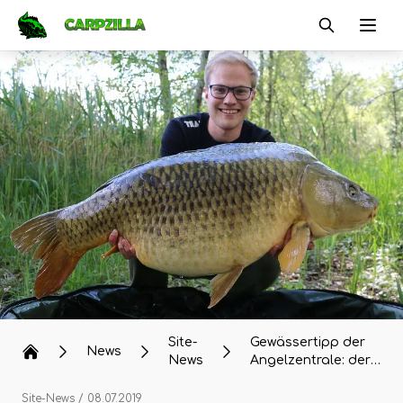
Carpzilla
Ope
Site-
Gewässertipp der
News
News
Angelzentrale: der
Steineweiler Weiher
Site-News
/ 08.07.2019