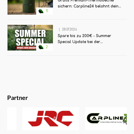
Gratis Premium-Thermobecher
uns eines der wohl interessantesten Gewässer, das unsere
sichern: Carpline24 belohnt deine
Angelei zu bieten hat, in all seinen Facetten. So werden in
11
Bestellung!
den verschiedenen Episoden nicht nur sämtliche vier
Jahreszeiten abgedeckt, sondern auch alle
|
28.07.2026
Gewässersysteme des Rheins in Form von Altrhein,
Spare bis zu 200€ - Summer
Verbindungsgewässer und unbarmherzigen Hauptstrom!
Special Update bei der
Los geht’s in regelrechter Baggerseeidylle am Altrhein,
2
Angelzentrale Herrieden
wo die beiden zeigen, dass auch das Angeln mit Profis
nicht immer Fanggarantie mit sich bringt. Was allerdings
schnell klar wird, ist, dass die Bezeichnung „versus“ im
Titel leicht in die Irre führen kann, denn was Hambsch
und Schwedes hier präsentieren, ist ein Symbol für
gemeinschaft- und kameradschaftliches Fischen par
Partner
Excellence!The Haunzz – Optimale Köderpräsentation
beim OvernighterJohann Troppacher, das Gesicht hinter
„The Haunzz“ nimmt euch mit an einen kleinen Baggersee
in der Steiermark – ein Overnighter, also die Art von
Angelei, die so viele von uns betreiben, steht auf dem
Programm. Minimaler Aufwand – maximaler Erfolg lautet