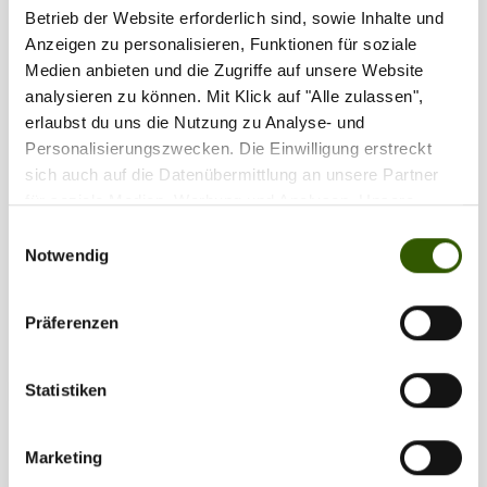
Betrieb der Website erforderlich sind, sowie Inhalte und
Anzeigen zu personalisieren, Funktionen für soziale
Medien anbieten und die Zugriffe auf unsere Website
analysieren zu können. Mit Klick auf "Alle zulassen",
erlaubst du uns die Nutzung zu Analyse- und
Personalisierungszwecken. Die Einwilligung erstreckt
sich auch auf die Datenübermittlung an unsere Partner
für soziale Medien, Werbung und Analysen. Unsere
Partner führen diese Informationen möglicherweise mit
Einwilligungsauswahl
Tags:
weiteren Daten zusammen, die Sie ihnen bereitgestellt
Notwendig
Site-News
•
Angelzentrale Herrieden
•
haben oder die sie im Rahmen Ihrer Nutzung der Dienste
Gewässer
•
Bayern
gesammelt haben.
Präferenzen
Statistiken
Zilla vergeben
136
Marketing