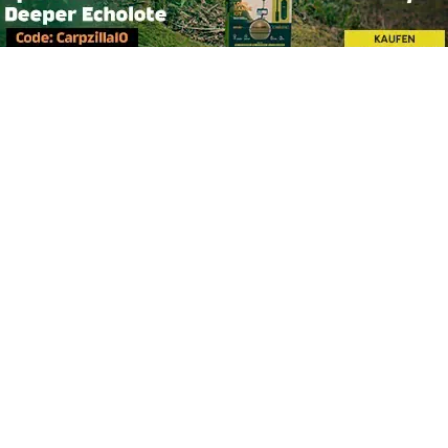
Footer
Carpzilla GmbH
Altziegenrück 2
91459 Markt Erlbach
+49 (0) 9106 4159804
kontakt@carpzilla.de
Quicklinks