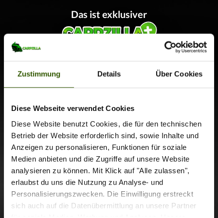
Das ist exklusiver
Cookies aktivieren
Inhalt!
Zustimmung
Details
Über Cookies
Bitte registriere Dich, um alle exklusiven
Carpzilla
·
Einfach besser Angeln #92: Paschmanns Update Mai/Juni
Carpzilla+ Inhalte und viele weitere
Offline
Vorteile
zu genießen!
Diese Webseite verwendet Cookies
Diese Website benutzt Cookies, die für den technischen
Jetzt anmelden
Betrieb der Website erforderlich sind, sowie Inhalte und
Anzeigen zu personalisieren, Funktionen für soziale
Medien anbieten und die Zugriffe auf unsere Website
Jetzt testen
analysieren zu können. Mit Klick auf "Alle zulassen",
erlaubst du uns die Nutzung zu Analyse- und
Personalisierungszwecken. Die Einwilligung erstreckt
sich auch auf die Datenübermittlung an unsere Partner
für soziale Medien, Werbung und Analysen. Unsere