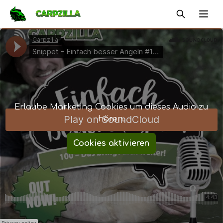
Carpzilla
Ope
Erlaube Marketing Cookies um dieses Audio zu
hören.
Cookies aktivieren