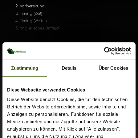
Vorbereitung
Timing (Zeit)
Timing (Wetter)
Anglerisches Umfeld
Netzwerk
Wahl des richtigen Rigs (pro Situation)
Das ist exklusiver
Köderfarben (pro Bedingungen)
(Kleinst-) Futter
Boiliesorte (pro Situation)
Zustimmung
Details
Über Cookies
Inhalt!
Los geht's mit Teil 1 von zweien - viel Spaß beim Zuhören.
Diese Webseite verwendet Cookies
Bitte registriere Dich, um alle exklusiven
Carpzilla+ Inhalte und viele weitere
Offline
Diese Website benutzt Cookies, die für den technischen
Vorteile
zu genießen!
Betrieb der Website erforderlich sind, sowie Inhalte und
Anzeigen zu personalisieren, Funktionen für soziale
Medien anbieten und die Zugriffe auf unsere Website
Jetzt anmelden
analysieren zu können. Mit Klick auf "Alle zulassen",
erlaubst du uns die Nutzung zu Analyse- und