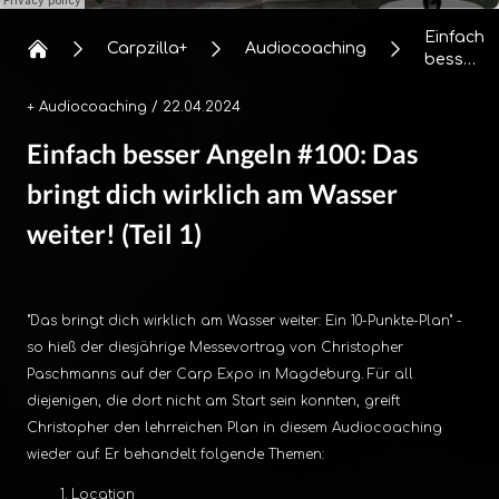
Einfach
Carpzilla+
Audiocoaching
besser
Angeln
#100:
+ Audiocoaching
/ 22.04.2024
Das
Einfach besser Angeln #100: Das
bringt
dich
bringt dich wirklich am Wasser
wirklich
am
weiter! (Teil 1)
Wasser
weiter!
(Teil 1)
"Das bringt dich wirklich am Wasser weiter: Ein 10-Punkte-Plan" -
so hieß der diesjährige Messevortrag von Christopher
Paschmanns auf der Carp Expo in Magdeburg. Für all
diejenigen, die dort nicht am Start sein konnten, greift
Christopher den lehrreichen Plan in diesem Audiocoaching
wieder auf. Er behandelt folgende Themen:
Location