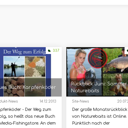
337
Rückblick Juni: Sommer
es Buch: Karpfenköder
Naturebaits
dukt-News
14.12.2013
Site-News
20.07.
pfenköder - Der Weg zum
Der große Monatsrückblick
olg, so heißt das neue Buch
von Naturebaits ist Online.
Media-Fishingstore. An dem
Pünktlich nach der