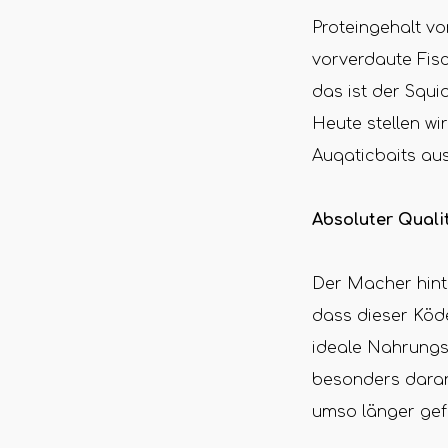
Proteingehalt v
vorverdaute Fisc
das ist der Squ
Heute stellen wi
Auqaticbaits au
Absoluter Quali
Der Macher hint
dass dieser Köde
ideale Nahrungs
besonders daran
umso länger gef