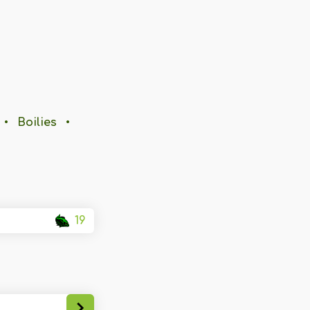
•
Boilies
•
19