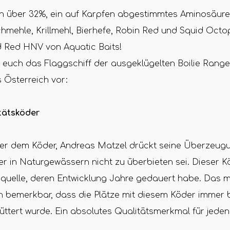
on über 32%, ein auf Karpfen abgestimmtes Aminosäuren
hmehle, Krillmehl, Bierhefe, Robin Red und Squid Octo
id Red HNV von Aquatic Baits!
r euch das Flaggschiff der ausgeklügelten Boilie Rang
s Österreich vor:
tätsköder
er dem Köder, Andreas Matzel drückt seine Überzeug
r in Naturgewässern nicht zu überbieten sei. Dieser Kö
quelle, deren Entwicklung Jahre gedauert habe. Das 
 bemerkbar, dass die Plätze mit diesem Köder immer be
üttert wurde. Ein absolutes Qualitätsmerkmal für je