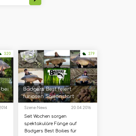
320
279
 bei
Badgers Best feiert
furiosen Saisonstart
2014
Szene-News
20.04.2016
Seit Wochen sorgen
spektakuläre Fänge auf
Badgers Best Boilies für