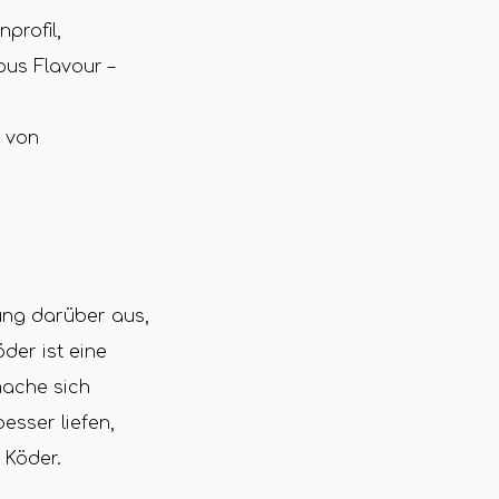
profil,
pus Flavour –
e von
ung darüber aus,
der ist eine
mache sich
sser liefen,
den Köder.