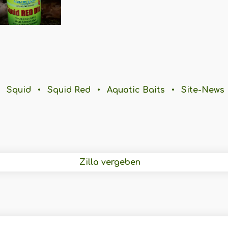
Squid
•
Squid Red
•
Aquatic Baits
•
Site-News
Zilla vergeben