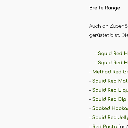
Breite Range
Auch an Zubehör 
gerüstet bist. D
-
Squid Red H
​ -
Squid Red H
-
Method Red G
-
Squid Red Mat
-
Squid Red Liq
-
Squid Red Dip
-
Soaked Hooka
-
Squid Red Jell
-
Red Pasta
für 