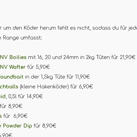
um den Köder herum fehlt es nicht, sodass du für jede
ie Range umfasst:
NV Boilies
mit 16, 20 und 24mm in 2kg Tüten für 21,90
NV Wafter
für 5,90€
roundbait
in der 1,5kg Tüte für 11,90€
chballs
(kleine Hakenköder) für 6,90€
uid
, 0,5l für 14,90€
für 8,90€
s
für 6,90€
y Powder Dip
für 8,90€
6,90€