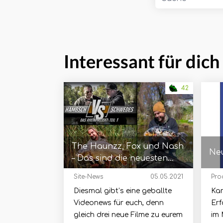
Interessant für dich
42
The Haunzz, Fox und Nash
Neu
– Das sind die neuesten
Video-Streifen!
Site-News
05.05.2021
Pro
Diesmal gibt’s eine geballte
Kar
Videonews für euch, denn
Erf
gleich drei neue Filme zu eurem
im 