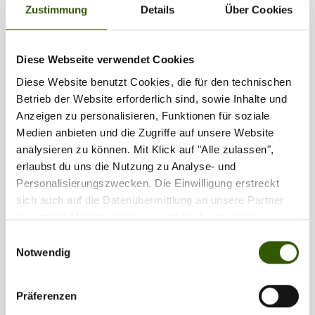
Zustimmung
Details
Über Cookies
Technische Daten und Vorteile:
Leistung
: 36 W – lädt dein Deeper Sonar oder andere
elektronische Geräte.
Diese Webseite verwendet Cookies
Wetterfestigkeit
: IP67 – spritzwassergeschützt und robust.
Diese Website benutzt Cookies, die für den technischen
Gewicht
: 865 g – kompakt und leicht im Gepäck.
Betrieb der Website erforderlich sind, sowie Inhalte und
Schnellladung
: Nach zwei Stunden Sonnenlicht-Ladung
Anzeigen zu personalisieren, Funktionen für soziale
ist dein Sonar wieder einsatzbereit für bis zu 12 Stunden.
Medien anbieten und die Zugriffe auf unsere Website
analysieren zu können. Mit Klick auf "Alle zulassen",
erlaubst du uns die Nutzung zu Analyse- und
Personalisierungszwecken. Die Einwilligung erstreckt
sich auch auf die Datenübermittlung an unsere Partner
für soziale Medien, Werbung und Analysen. Unsere
Partner führen diese Informationen möglicherweise mit
Einwilligungsauswahl
weiteren Daten zusammen, die Sie ihnen bereitgestellt
Notwendig
haben oder die sie im Rahmen Ihrer Nutzung der Dienste
gesammelt haben.
Präferenzen