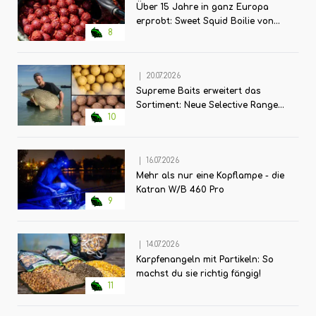
Über 15 Jahre in ganz Europa
erprobt: Sweet Squid Boilie von
8
Maximumbaits
|
20.07.2026
Supreme Baits erweitert das
Sortiment: Neue Selective Range
10
für große Futterkampagnen
|
16.07.2026
Mehr als nur eine Kopflampe - die
Katran W/B 460 Pro
9
|
14.07.2026
Karpfenangeln mit Partikeln: So
machst du sie richtig fängig!
11