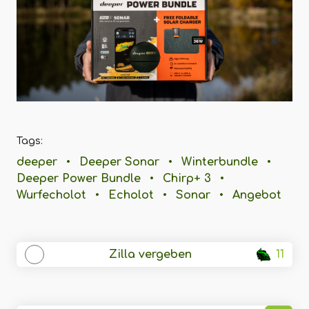
Tags:
deeper
•
Deeper Sonar
•
Winterbundle
•
Deeper Power Bundle
•
Chirp+ 3
•
Wurfecholot
•
Echolot
•
Sonar
•
Angebot
Zilla vergeben
11