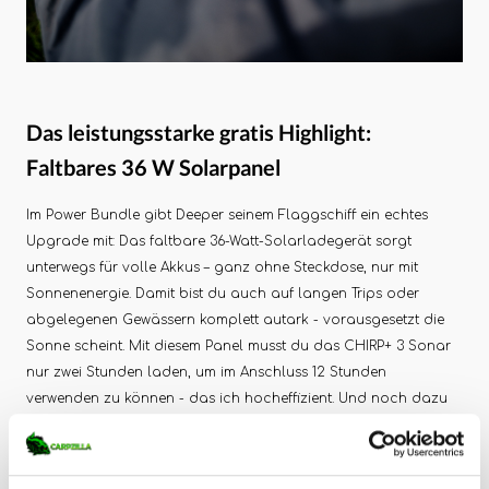
Das leistungsstarke gratis Highlight:
Faltbares 36 W Solarpanel
Im Power Bundle gibt Deeper seinem Flaggschiff ein echtes
Upgrade mit: Das faltbare 36-Watt-Solarladegerät sorgt
unterwegs für volle Akkus – ganz ohne Steckdose, nur mit
Sonnenenergie. Damit bist du auch auf langen Trips oder
abgelegenen Gewässern komplett autark - vorausgesetzt die
Sonne scheint. Mit diesem Panel musst du das CHIRP+ 3 Sonar
nur zwei Stunden laden, um im Anschluss 12 Stunden
verwenden zu können - das ich hocheffizient. Und noch dazu
kannst du damit auch andere elektronische Geräte, wie dein
Handy oder deine Kopflampe ganz bequem am Wasser laden.