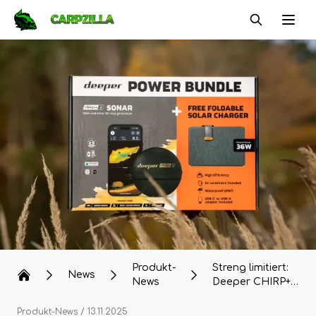
Carpzilla
Ope
Produkt-
Streng limitiert:
News
News
Deeper CHIRP+
3 Power Bundle –
gratis
Produkt-News
/ 13.11.2025