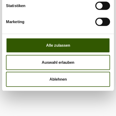
Statistiken
The Haunzz, Fox und Nash – Das sind die
neuesten Video-Streifen!
Marketing
Site-News
05.05.2021
Diesmal gibt’s eine geballte Videonews für euch, denn
gleich drei neue Filme zu eurem Lieblingshobby sind,
Alle zulassen
bzw. gehen, aktuell online. Hier bekommt ihr den
Überblick!InstaLiv(f)e #8 mit Jan Ulak von
Auswahl erlauben
NashSchwimmbrot – die Trockenfliege des
Karpfenanglers. Was Alan Blair in den letzten Jahren
unter dem neuen Namen „Bread Bomb Business“ wieder
Ablehnen
zu einem wahren Hype gemacht hat, ist wohl an
Spannung kaum zu überbieten. Mobiles Tackle, kurze,
aggressive Fights und das Fangen von Fischen auf Sicht
bietet alles, was du für einen erholsamen Kurztrip in
stressigen Zeiten brauchst. Jan Ulak geht in der neuesten
Folge seiner Serie Instali(v)fe detailliert auf genau diese