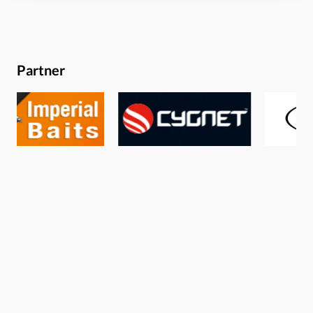
Angelei ein und zeigt, was alles bei einem Daytrip drin
ist.Hambsch vs. Schwedes – Das Rheinprojekt mit FoxEine
ganze Serie ist im Fox-Kanal neu gestartet – und zwar
eine, die es in sich hat. Denn nicht Szenepool XY wird
Partner
diesmal von den beiden Urgesteinen befischt, sondern
Vater Rhein. Hiermit beschreitet Fox neue Wege und zeigt
uns eines der wohl interessantesten Gewässer, das unsere
Angelei zu bieten hat, in all seinen Facetten. So werden in
den verschiedenen Episoden nicht nur sämtliche vier
Jahreszeiten abgedeckt, sondern auch alle
Gewässersysteme des Rheins in Form von Altrhein,
Verbindungsgewässer und unbarmherzigen Hauptstrom!
Los geht’s in regelrechter Baggerseeidylle am Altrhein,
wo die beiden zeigen, dass auch das Angeln mit Profis
nicht immer Fanggarantie mit sich bringt. Was allerdings
schnell klar wird, ist, dass die Bezeichnung „versus“ im
Titel leicht in die Irre führen kann, denn was Hambsch
und Schwedes hier präsentieren, ist ein Symbol für
gemeinschaft- und kameradschaftliches Fischen par