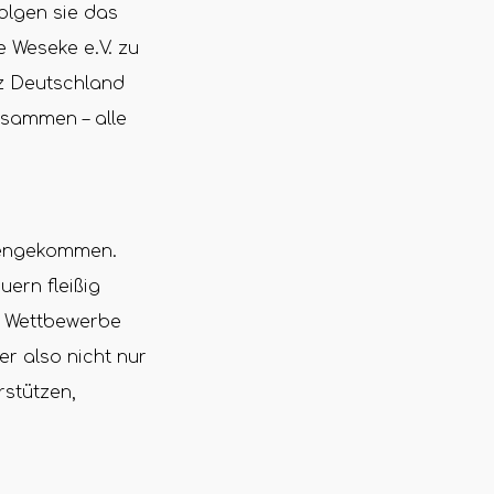
olgen sie das
e Weseke e.V. zu
z Deutschland
usammen – alle
mmengekommen.
ern fleißig
ei Wettbewerbe
r also nicht nur
rstützen,