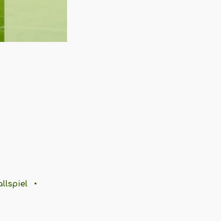
llspiel
•