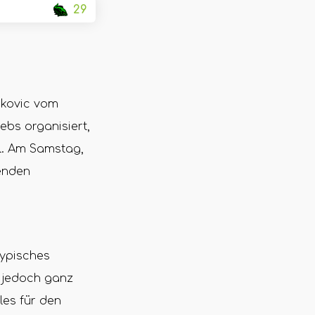
29
akovic vom
ebs organisiert,
ll. Am Samstag,
enden
typisches
e jedoch ganz
les für den