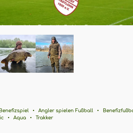
Benefizspiel
•
Angler spielen Fußball
•
Benefizfußba
ic
•
Aqua
•
Trakker