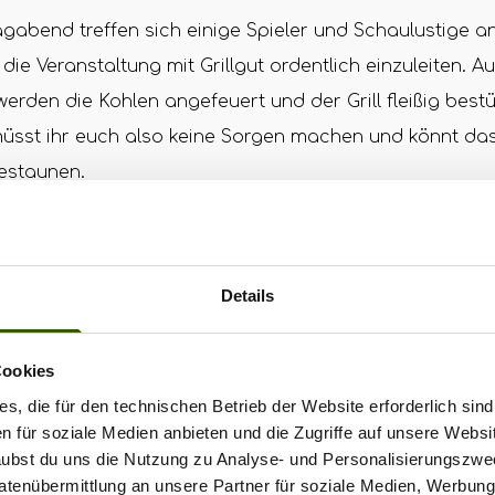
agabend treffen sich einige Spieler und Schaulustige 
 die Veranstaltung mit Grillgut ordentlich einzuleiten. 
rden die Kohlen angefeuert und der Grill fleißig best
müsst ihr euch also keine Sorgen machen und könnt das 
estaunen.
it
pzilla wollen zu dieser tollen Spendenaktion beisteue
Details
reisen an der Tombola beteiligen. Von euch würden wir
 für den guten Zweck durch viele Zuschauer zu unters
Cookies
in den Spendentopf zu werfen. Denn wir sind uns sicher: 
s, die für den technischen Betrieb der Website erforderlich sind
 Weseke e.V. wird das Benefizspiel eine wichtige Bereic
en für soziale Medien anbieten und die Zugriffe auf unsere Websi
ngler und Zuschauer ein ziemlich amüsanter Samstag.
rlaubst du uns die Nutzung zu Analyse- und Personalisierungszwe
Datenübermittlung an unsere Partner für soziale Medien, Werbun