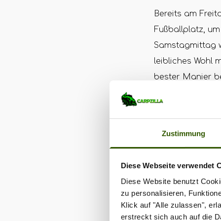
Bereits am Freit
Fußballplatz, um
Samstagmittag we
leibliches Wohl 
bester Manier b
Carpzilla hilft m
Auch wir von Car
Zustimmung
uns daher mit P
das Angler-Duell
Diese Webseite verwendet 
kleinen Beitrag 
Diese Website benutzt Cookie
Kinderkrebshilfe
zu personalisieren, Funktion
auch für alle A
Klick auf "Alle zulassen", e
erstreckt sich auch auf die 