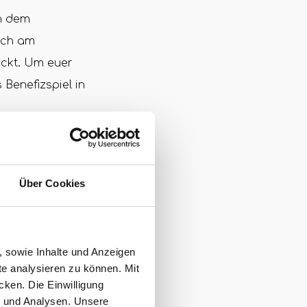
an dem
Auch am
ückt. Um euer
Benefizspiel in
rn und werden
Über Cookies
 uns wünschen
tützen und einen
nicht nur für die
, sowie Inhalte und Anzeigen
herung, sondern
te analysieren zu können. Mit
cken. Die Einwilligung
g und Analysen. Unsere