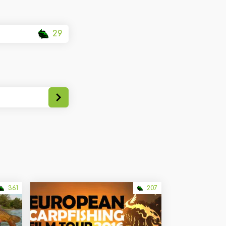
29
361
207