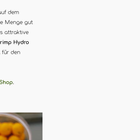
auf dem
ine Menge gut
 attraktive
hrimp Hydro
 für den
 Shop
.