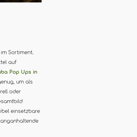
im Sortiment.
tel auf
ba Pop Ups in
 genug, um als
rell oder
esamtbild
ibel einsetzbare
 langanhaltende