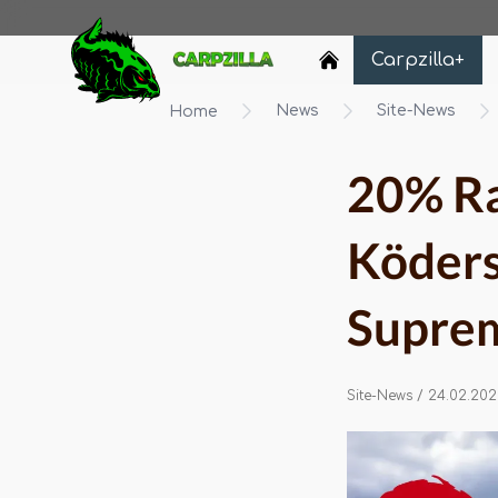
Carpzilla
Carpzilla+
News
Site-News
Home
20% Ra
Köders
Suprem
Site-News
/ 24.02.202