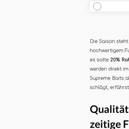
Die Saison steht 
hochwertigem Fu
es satte
20% Rab
werden direkt i
Supreme Baits a
schlägt, erfährs
Qualität
zeitige 