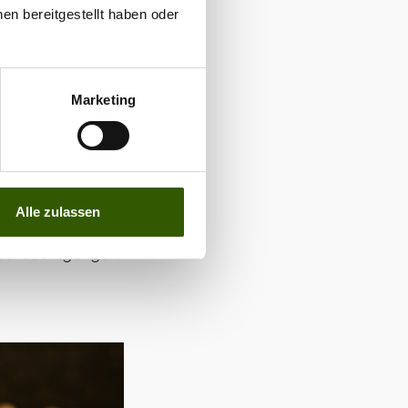
en bereitgestellt haben oder
ie sie stehen,
tlich besser
n Bedingungen.
Marketing
 der Produktion
leichter
er Köder seine
 und auch träge
Alle zulassen
en:
SupZym+ Fish
sserbedingungen.