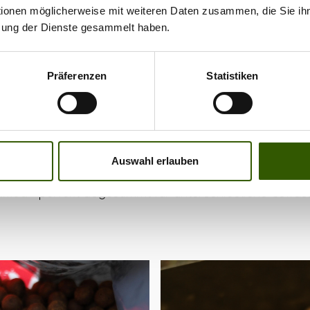
tionen möglicherweise mit weiteren Daten zusammen, die Sie ihn
 Sortiment von Supreme Baits und die Köderrange, für d
zung der Dienste gesammelt haben.
n enzymatisch aufgespaltener Boilie, den die Fische deu
en, als herkömmliche Boilies - gerade bei schwierige
Präferenzen
Statistiken
ndiges, patentiertes Verfahren wird der Köder während
n Bestandteile zerlegt, wodurch er für Karpfen deutlich 
ttraktiver wird. Besonders im kalten Wasser spielt dies
die enthaltenen löslichen Bestandteile sofort arbeiten
Auswahl erlauben
um Fressen animieren. SupZym+ gibt es in zwei Variant
amba
– perfekt abgestimmt für unterschiedliche Gewä