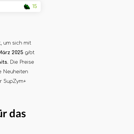
15
t, um sich mit
 März 2025
gibt
its
. Die Preise
e Neuheiten
für SupZym+
ür das