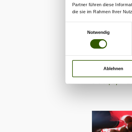
Partner führen diese Informa
Das Highlight im
die sie im Rahmen Ihrer Nut
ist
SupZym+
. Ei
Einwilligungsauswahl
wahrnehmen könn
Notwendig
Durch ein aufwe
in seine einzelne
verdaulich und a
Stärken aus, da 
Ablehnen
Fische schnell z
und
SupZym+ Z