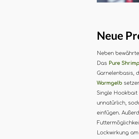
Neue Pro
Neben bewährten
Das
Pure Shrim
Garnelenbasis, 
Warmgelb
setzen
Single Hookbait 
unnatürlich, sod
einfügen. Außer
Futtermöglichkei
Lockwirkung am 